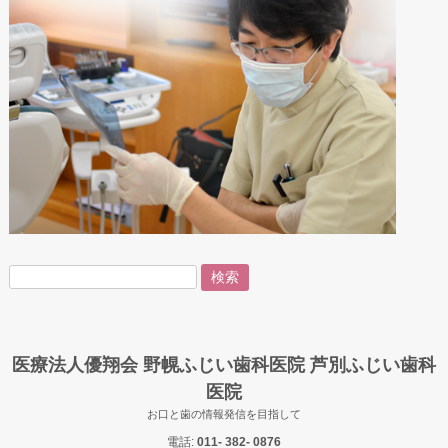
検
索:
医療法人優翔会 野幌ふじい歯科医院 芦別ふじい歯科
医院
お口と歯の情報発信を目指して
電話:
011- 382- 0876